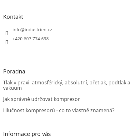
á
p
a
Kontakt
t
í
info
@
industrien.cz
+420 607 774 698
Poradna
Tlak v praxi: atmosférický, absolutní, přetlak, podtlak a
vakuum
Jak správně udržovat kompresor
Hlučnost kompresorů - co to vlastně znamená?
Informace pro vás