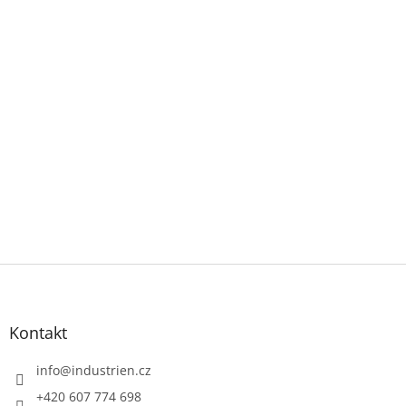
Z
á
p
a
Kontakt
t
í
info
@
industrien.cz
+420 607 774 698