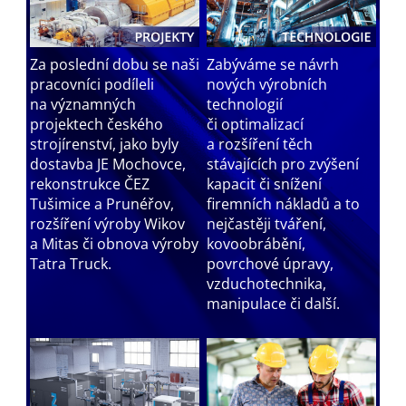
Za poslední dobu se naši
Zabýváme se návrh
pracovníci podíleli
nových výrobních
na významných
technologií
projektech českého
či optimalizací
strojírenství, jako byly
a rozšíření těch
dostavba JE Mochovce,
stávajících pro zvýšení
rekonstrukce ČEZ
kapacit či snížení
Tušimice a Prunéřov,
firemních nákladů a to
rozšíření výroby Wikov
nejčastěji tváření,
a Mitas či obnova výroby
kovoobrábění,
Tatra Truck.
povrchové úpravy,
vzduchotechnika,
manipulace či další.