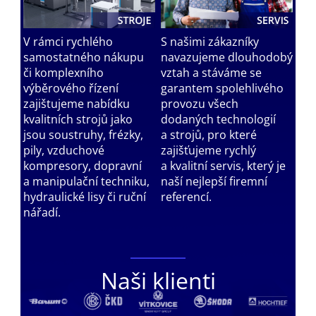
V rámci rychlého
S našimi zákazníky
samostatného nákupu
navazujeme dlouhodobý
či komplexního
vztah a stáváme se
výběrového řízení
garantem spolehlivého
zajištujeme nabídku
provozu všech
kvalitních strojů jako
dodaných technologií
jsou soustruhy, frézky,
a strojů, pro které
pily, vzduchové
zajišťujeme rychlý
kompresory, dopravní
a kvalitní servis, který je
a manipulační techniku,
naší nejlepší firemní
hydraulické lisy či ruční
referencí.
nářadí.
Naši klienti