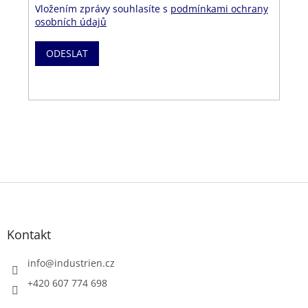
Vložením zprávy souhlasíte s
podmínkami ochrany
osobních údajů
Z
á
p
a
Kontakt
t
í
info
@
industrien.cz
+420 607 774 698