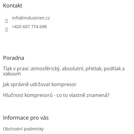
a
Kontakt
t
í
info
@
industrien.cz
+420 607 774 698
Poradna
Tlak v praxi: atmosférický, absolutní, přetlak, podtlak a
vakuum
Jak správně udržovat kompresor
Hlučnost kompresorů - co to vlastně znamená?
Informace pro vás
Obchodní podmínky