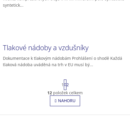
syntetick...
Tlakové nádoby a vzdušníky
Dokumentace k tlakovým nádobám Prohlášení o shodě Každá
tlaková nádoba uváděná na trh v EU musí bý...
S
1
2
t
r
12
položek celkem
O
á
v
NAHORU
n
l
k
o
á
v
Z
d
á
a
á
n
c