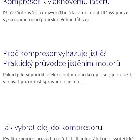
Kompresor k vláknovému laseru
Při řezání kovů vláknovým (fiber) laserem není klíčový pouze
výkon samotného paprsku. Velmi důležito...
Proč kompresor vyhazuje jistič?
Praktický průvodce jištěním motorů
Pokud jste si pořídili elektromotor nebo kompresor, je důležité
věnovat pozornost správnému jištění....
Jak vybrat olej do kompresoru
Kvalita kompresorových olejů I. II. III. minerální polo-syntetické