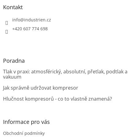
p
í
í
a
Kontakt
p
t
r
í
info
@
industrien.cz
v
k
+420 607 774 698
y
v
ý
p
i
Poradna
s
u
Tlak v praxi: atmosférický, absolutní, přetlak, podtlak a
vakuum
Jak správně udržovat kompresor
Hlučnost kompresorů - co to vlastně znamená?
Informace pro vás
Obchodní podmínky