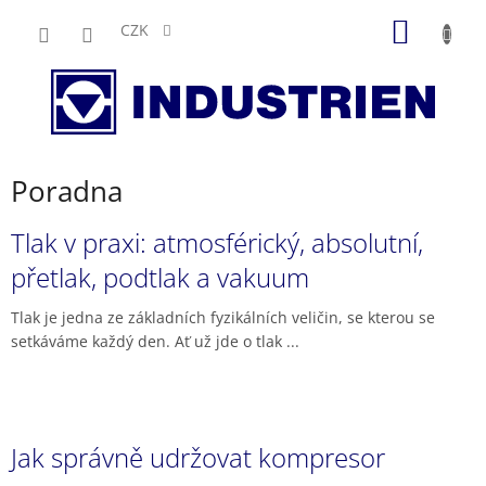
Přejít
NÁKUP
na
CZK
obsah
KOŠÍK
Poradna
V
Tlak v praxi: atmosférický, absolutní,
ý
přetlak, podtlak a vakuum
p
i
Tlak je jedna ze základních fyzikálních veličin, se kterou se
s
setkáváme každý den. Ať už jde o tlak ...
č
l
á
n
k
Jak správně udržovat kompresor
ů