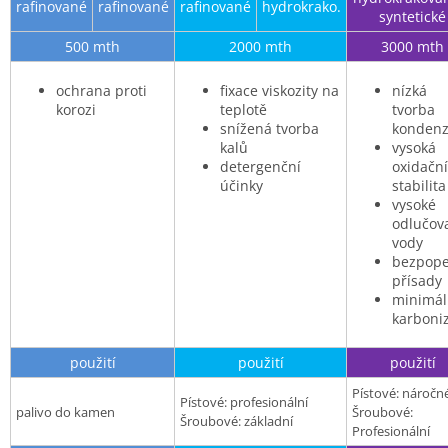
rafinované
rafinované
rafinované
hydrokrako.
syntetické
500 mth
2000 mth
3000 mth
ochrana proti
fixace viskozity na
nízká
korozi
teplotě
tvorba
snížená tvorba
kondenz
kalů
vysoká
detergenční
oxidační
účinky
stabilita
vysoké
odlučov
vody
bezpope
přísady
minimál
karboni
použití
použití
použití
Pístové: náročn
Pístové: profesionální
palivo do kamen
Šroubové:
Šroubové: základní
Profesionální