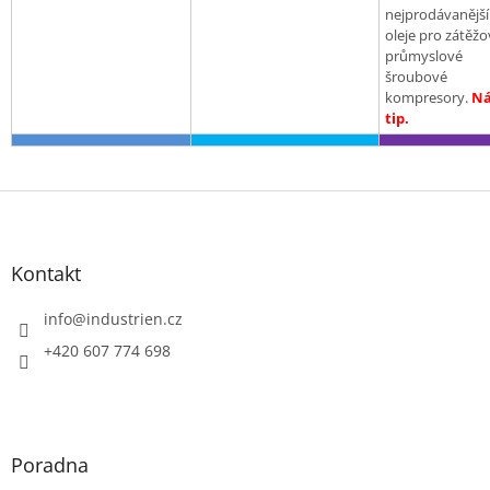
nejprodávanější
oleje pro zátěžo
průmyslové
šroubové
kompresory.
Ná
tip.
Z
á
p
a
Kontakt
t
í
info
@
industrien.cz
+420 607 774 698
Poradna