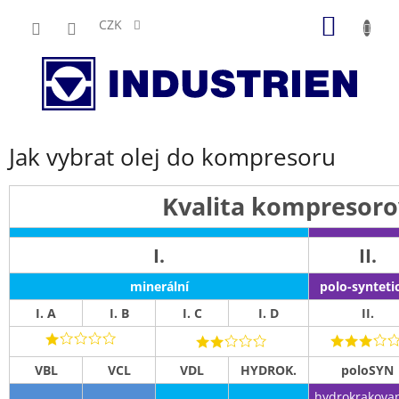
Přejít
NÁKUP
na
CZK
obsah
KOŠÍK
Jak vybrat olej do kompresoru
Kvalita kompresoro
I.
II.
minerální
polo-synteti
I. A
I. B
I. C
I. D
II.
VBL
VCL
VDL
HYDROK.
poloSYN
hydrokrakova