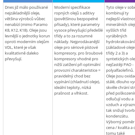
Dnes již málo používané
Moderní specifikace
Tyto oleje v sob
nejzákladnější oleje,
ropných olejů s aditivy
kombinují ty
většina výrobců vůbec
(povětšinou bezpopelné
nejlepší vlastnos
nenabízí (mimo Paramo
přísady), které parametry
minerálních olej
K8, K12, K18). Oleje jsou
vysoce převyšující předešlé
vyšších tříd
levnější o jednotky korun
třídy a to za rozumné
vyráběných
oproti moderním olejům
náklady. Nejprodávanější
hydrokrakován
VDL, které je však
oleje pro sériové pístové
(základové oleje
kvalitativně daleko
kompresory, pro šroubové
třídy 2 a 3) a
převyšují.
kompresory vhodné pro
syntetických ole
nižší zatížení při optimální
nejčastěji PAO -
provozní charakteristice =
polyalfaolefinů.
pravidelný chod bez
Oleje jsou oxid
vypínání (chladnutí oleje),
stálé, dlouho vy
ideální teploty, nízká
skvěle chrání str
prašnost a vlhkost.
před poškození
odlučují vodu a
vzduch a výraz
tak snižují tvor
kondenzátu.
Výborný poměr
cena / kvalita a 
tomu také