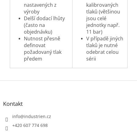
nastavených z
kalibrovaných
výroby
tlaků (většinou
Delší dodací lhůty
jsou celé
(často na
jednotky např.
objednávku)
11 bar)
Nutnost přesně
V případě jiných
definovat
tlaků je nutné
požadovaný tlak
odebrat celou
předem
sérii
Z
á
p
a
Kontakt
t
í
info
@
industrien.cz
+420 607 774 698