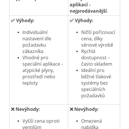
aplikací -
nejprodávanější
.
✅
Výhody:
✅
Výhody:
Individuální
Nižší pořizovací
nastavení dle
cena, díky
požadavku
sériové výrobě
zákazníka
Rychlá
Vhodné pro
dostupnost –
speciální aplikace -
často skladem
atypické plyny,
Ideální pro
prostředí nebo
běžné tlakové
teploty
systémy bez
speciálních
požadavků
❌
Nevýhody:
❌
Nevýhody:
Vyšší cena oproti
Omezená
ventilům
nabídka