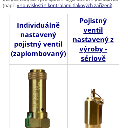
(např.
v souvislosti s kontrolami tlakových zařízení
).
Pojistný
Individuálně
ventil
nastavený
nastavený z
pojistný ventil
výroby -
(zaplombovaný)
sériově