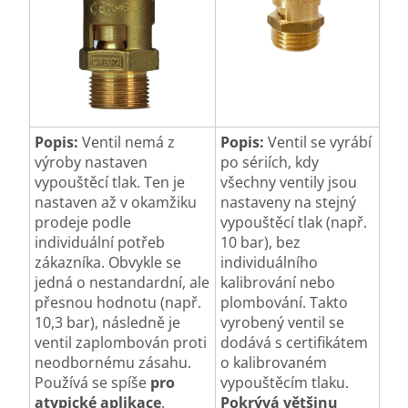
Popis:
Ventil nemá z
Popis:
Ventil se vyrábí
výroby nastaven
po sériích, kdy
vypouštěcí tlak. Ten je
všechny ventily jsou
nastaven až v okamžiku
nastaveny na stejný
prodeje podle
vypouštěcí tlak (např.
individuální potřeb
10 bar), bez
zákazníka. Obvykle se
individuálního
jedná o nestandardní, ale
kalibrování nebo
přesnou hodnotu (např.
plombování. Takto
10,3 bar), následně je
vyrobený ventil se
ventil zaplombován proti
dodává s certifikátem
neodbornému zásahu.
o kalibrovaném
Používá se spíše
pro
vypouštěcím tlaku.
atypické aplikace
.
Pokrývá většinu