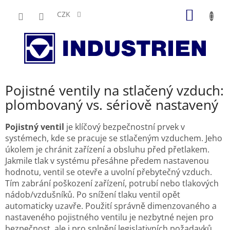
Přejít
NÁKUP
na
CZK
obsah
KOŠÍK
Pojistné ventily na stlačený vzduch:
plombovaný vs. sériově nastavený
Pojistný ventil
je klíčový bezpečnostní prvek v
systémech, kde se pracuje se stlačeným vzduchem. Jeho
úkolem je chránit zařízení a obsluhu před přetlakem.
Jakmile tlak v systému přesáhne předem nastavenou
hodnotu, ventil se otevře a uvolní přebytečný vzduch.
Tím zabrání poškození zařízení, potrubí nebo tlakových
nádob/vzdušníků. Po snížení tlaku ventil opět
automaticky uzavře. Použití správně dimenzovaného a
nastaveného pojistného ventilu je nezbytné nejen pro
bezpečnost, ale i pro splnění legislativních požadavků