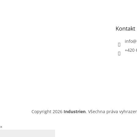
á
p
a
t
Kontakt
í
info
@
+420 
Copyright 2026
Industrien
. Všechna práva vyhraze
×