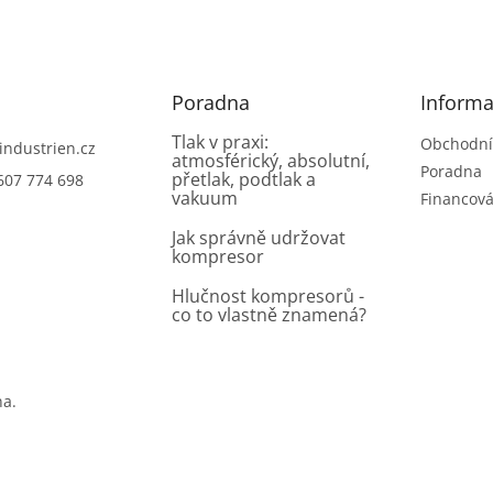
Poradna
Informa
Tlak v praxi:
Obchodní
industrien.cz
atmosférický, absolutní,
Poradna
přetlak, podtlak a
607 774 698
vakuum
Financová
Jak správně udržovat
kompresor
Hlučnost kompresorů -
co to vlastně znamená?
na.