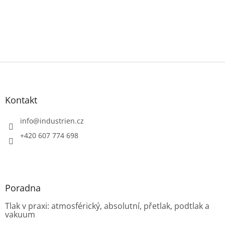
Z
á
p
a
Kontakt
t
í
info
@
industrien.cz
+420 607 774 698
Poradna
Tlak v praxi: atmosférický, absolutní, přetlak, podtlak a
vakuum