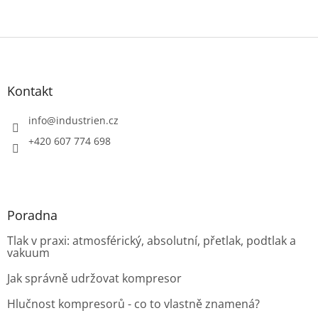
Z
á
p
a
Kontakt
t
í
info
@
industrien.cz
+420 607 774 698
Poradna
Tlak v praxi: atmosférický, absolutní, přetlak, podtlak a
vakuum
Jak správně udržovat kompresor
Hlučnost kompresorů - co to vlastně znamená?