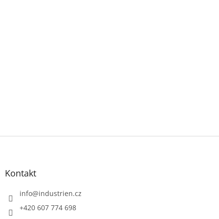
Z
á
p
a
Kontakt
t
í
info
@
industrien.cz
+420 607 774 698