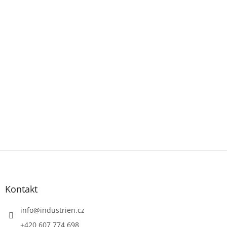
Z
á
p
a
Kontakt
t
í
info
@
industrien.cz
+420 607 774 698