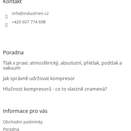
a
Kontakt
t
í
info
@
industrien.cz
+420 607 774 698
Poradna
Tlak v praxi: atmosférický, absolutní, přetlak, podtlak a
vakuum
Jak správně udržovat kompresor
Hlučnost kompresorů - co to vlastně znamená?
Informace pro vás
Obchodní podmínky
Poradna