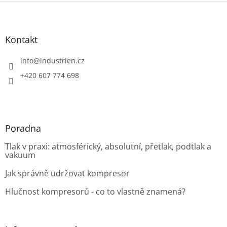
Z
á
p
a
Kontakt
t
í
info
@
industrien.cz
+420 607 774 698
Poradna
Tlak v praxi: atmosférický, absolutní, přetlak, podtlak a
vakuum
Jak správně udržovat kompresor
Hlučnost kompresorů - co to vlastně znamená?