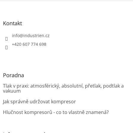
Z
á
p
a
Kontakt
t
í
info
@
industrien.cz
+420 607 774 698
Poradna
Tlak v praxi: atmosférický, absolutní, přetlak, podtlak a
vakuum
Jak správně udržovat kompresor
Hlučnost kompresorů - co to vlastně znamená?