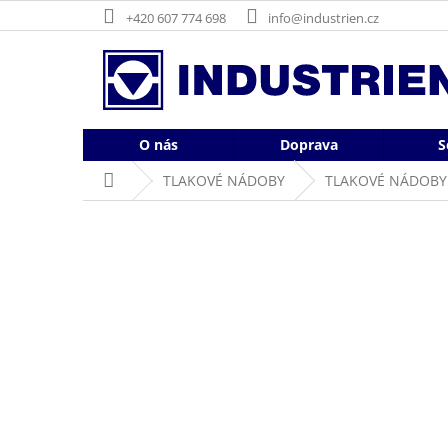
Přejít
+420 607 774 698
info@industrien.cz
na
obsah
O nás
Doprava
S
Domů
TLAKOVÉ NÁDOBY
TLAKOVÉ NÁDOBY