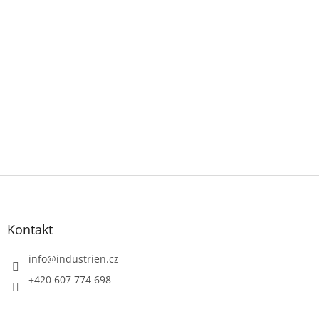
Z
á
p
a
Kontakt
t
í
info
@
industrien.cz
+420 607 774 698