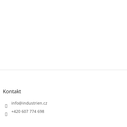
Z
á
p
a
Kontakt
t
í
info
@
industrien.cz
+420 607 774 698