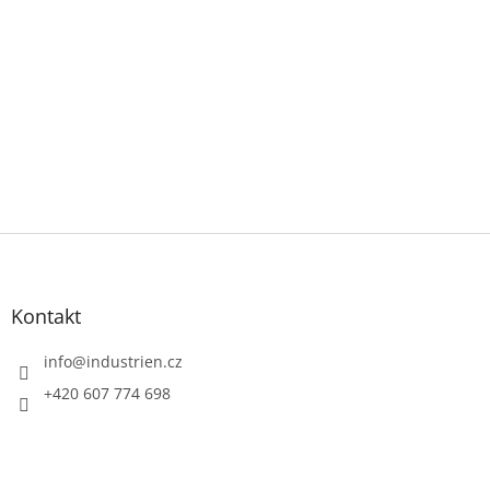
Z
á
p
a
Kontakt
t
í
info
@
industrien.cz
+420 607 774 698