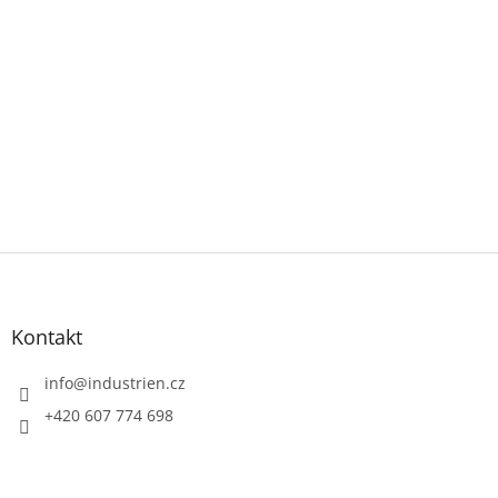
Z
á
p
a
Kontakt
t
í
info
@
industrien.cz
+420 607 774 698