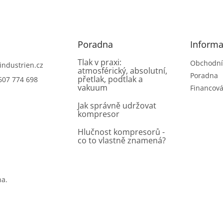
Poradna
Informa
Tlak v praxi:
Obchodní
industrien.cz
atmosférický, absolutní,
Poradna
přetlak, podtlak a
607 774 698
vakuum
Financová
Jak správně udržovat
kompresor
Hlučnost kompresorů -
co to vlastně znamená?
na.