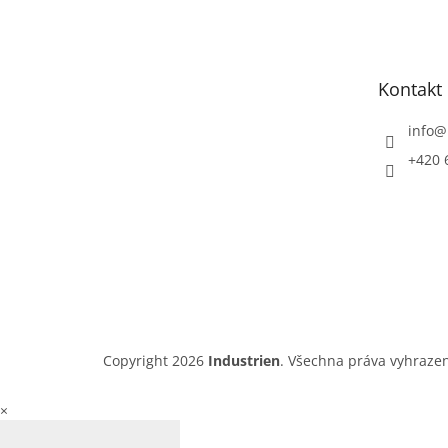
á
p
a
t
Kontakt
í
info
@
+420 
Copyright 2026
Industrien
. Všechna práva vyhraze
×