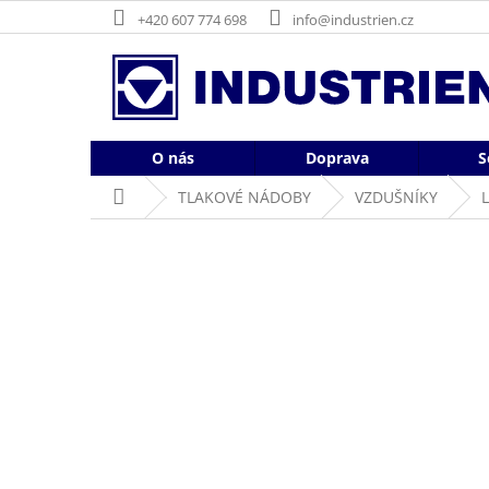
Přejít
+420 607 774 698
info@industrien.cz
na
obsah
O nás
Doprava
S
Domů
TLAKOVÉ NÁDOBY
VZDUŠNÍKY
L