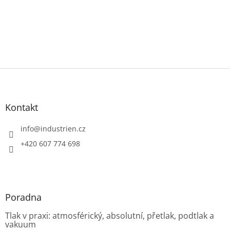
Z
á
p
a
Kontakt
t
í
info
@
industrien.cz
+420 607 774 698
Poradna
Tlak v praxi: atmosférický, absolutní, přetlak, podtlak a
vakuum