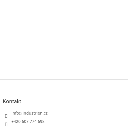
Z
á
p
a
Kontakt
t
í
info
@
industrien.cz
+420 607 774 698