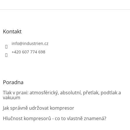
Z
á
p
a
Kontakt
t
í
info
@
industrien.cz
+420 607 774 698
Poradna
Tlak v praxi: atmosférický, absolutní, přetlak, podtlak a
vakuum
Jak správně udržovat kompresor
Hlučnost kompresorů - co to vlastně znamená?