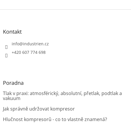
Z
á
p
a
Kontakt
t
í
info
@
industrien.cz
+420 607 774 698
Poradna
Tlak v praxi: atmosférický, absolutní, přetlak, podtlak a
vakuum
Jak správně udržovat kompresor
Hlučnost kompresorů - co to vlastně znamená?