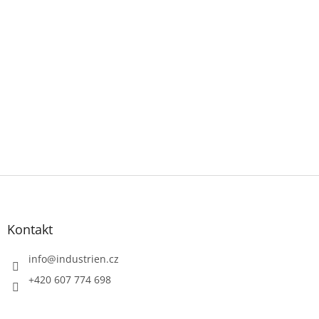
Z
á
p
a
Kontakt
t
í
info
@
industrien.cz
+420 607 774 698