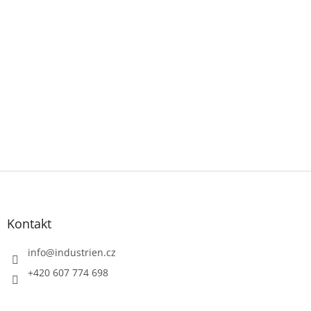
Z
á
p
a
Kontakt
t
í
info
@
industrien.cz
+420 607 774 698