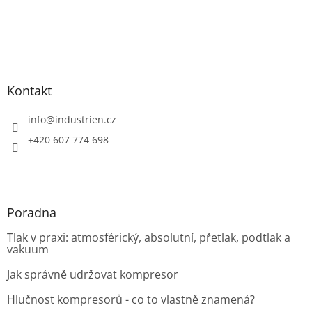
Z
á
p
a
Kontakt
t
í
info
@
industrien.cz
+420 607 774 698
Poradna
Tlak v praxi: atmosférický, absolutní, přetlak, podtlak a
vakuum
Jak správně udržovat kompresor
Hlučnost kompresorů - co to vlastně znamená?