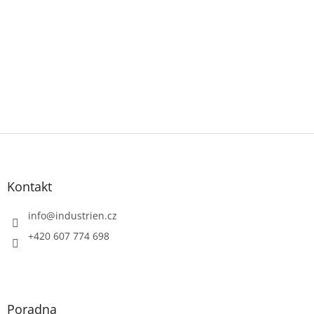
Z
á
p
a
Kontakt
t
í
info
@
industrien.cz
+420 607 774 698
Poradna