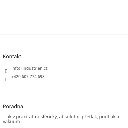
Z
á
p
a
Kontakt
t
í
info
@
industrien.cz
+420 607 774 698
Poradna
Tlak v praxi: atmosférický, absolutní, přetlak, podtlak a
vakuum