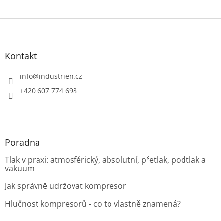
Z
á
p
a
Kontakt
t
í
info
@
industrien.cz
+420 607 774 698
Poradna
Tlak v praxi: atmosférický, absolutní, přetlak, podtlak a
vakuum
Jak správně udržovat kompresor
Hlučnost kompresorů - co to vlastně znamená?