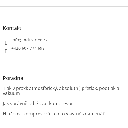
Z
á
p
a
Kontakt
t
í
info
@
industrien.cz
+420 607 774 698
Poradna
Tlak v praxi: atmosférický, absolutní, přetlak, podtlak a
vakuum
Jak správně udržovat kompresor
Hlučnost kompresorů - co to vlastně znamená?