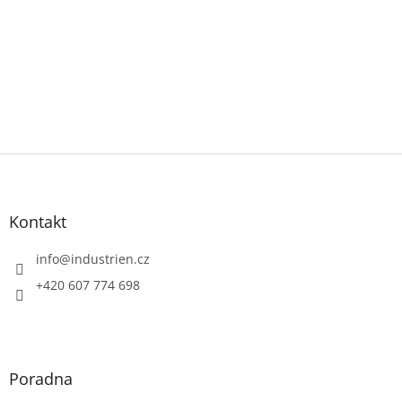
Z
á
p
a
Kontakt
t
í
info
@
industrien.cz
+420 607 774 698
Poradna