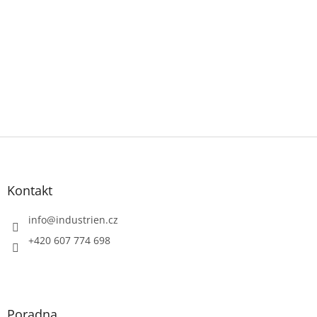
Z
á
p
a
Kontakt
t
í
info
@
industrien.cz
+420 607 774 698
Poradna