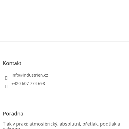
Z
á
p
a
Kontakt
t
í
info
@
industrien.cz
+420 607 774 698
Poradna
Tlak v praxi: atmosférický, absolutní, přetlak, podtlak a
vakuum