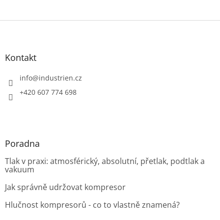
Z
á
p
a
Kontakt
t
í
info
@
industrien.cz
+420 607 774 698
Poradna
Tlak v praxi: atmosférický, absolutní, přetlak, podtlak a
vakuum
Jak správně udržovat kompresor
Hlučnost kompresorů - co to vlastně znamená?