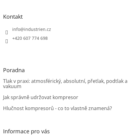
á
p
a
Kontakt
t
í
info
@
industrien.cz
+420 607 774 698
Poradna
Tlak v praxi: atmosférický, absolutní, přetlak, podtlak a
vakuum
Jak správně udržovat kompresor
Hlučnost kompresorů - co to vlastně znamená?
Informace pro vás