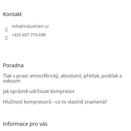
á
p
a
Kontakt
t
í
info
@
industrien.cz
+420 607 774 698
Poradna
Tlak v praxi: atmosférický, absolutní, přetlak, podtlak a
vakuum
Jak správně udržovat kompresor
Hlučnost kompresorů - co to vlastně znamená?
Informace pro vás