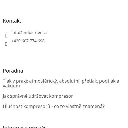
Z
á
p
a
Kontakt
t
í
info
@
industrien.cz
+420 607 774 698
Poradna
Tlak v praxi: atmosférický, absolutní, přetlak, podtlak a
vakuum
Jak správně udržovat kompresor
Hlučnost kompresorů - co to vlastně znamená?
Informace pro vás