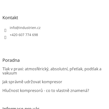
Z
á
p
a
Kontakt
t
í
info
@
industrien.cz
+420 607 774 698
Poradna
Tlak v praxi: atmosférický, absolutní, přetlak, podtlak a
vakuum
Jak správně udržovat kompresor
Hlučnost kompresorů - co to vlastně znamená?
Informace pro vás