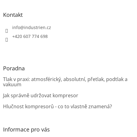
á
p
a
Kontakt
t
í
info
@
industrien.cz
+420 607 774 698
Poradna
Tlak v praxi: atmosférický, absolutní, přetlak, podtlak a
vakuum
Jak správně udržovat kompresor
Hlučnost kompresorů - co to vlastně znamená?
Informace pro vás