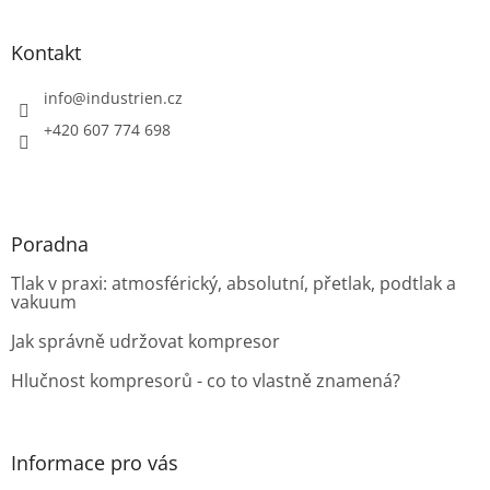
á
p
a
Kontakt
t
í
info
@
industrien.cz
+420 607 774 698
Poradna
Tlak v praxi: atmosférický, absolutní, přetlak, podtlak a
vakuum
Jak správně udržovat kompresor
Hlučnost kompresorů - co to vlastně znamená?
Informace pro vás