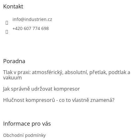
a
Kontakt
t
í
info
@
industrien.cz
+420 607 774 698
Poradna
Tlak v praxi: atmosférický, absolutní, přetlak, podtlak a
vakuum
Jak správně udržovat kompresor
Hlučnost kompresorů - co to vlastně znamená?
Informace pro vás
Obchodní podmínky