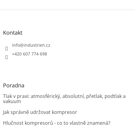
Z
á
p
a
Kontakt
t
í
info
@
industrien.cz
+420 607 774 698
Poradna
Tlak v praxi: atmosférický, absolutní, přetlak, podtlak a
vakuum
Jak správně udržovat kompresor
Hlučnost kompresorů - co to vlastně znamená?