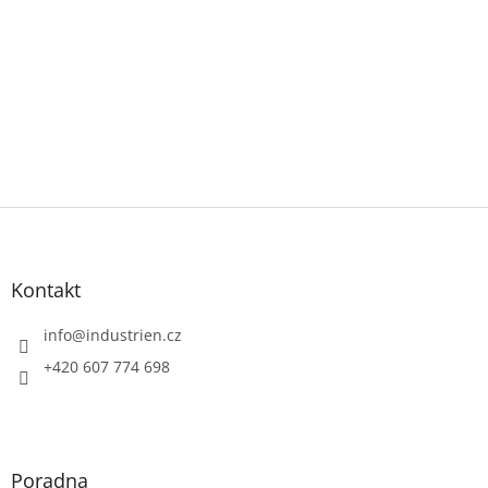
Z
á
p
a
Kontakt
t
í
info
@
industrien.cz
+420 607 774 698
Poradna