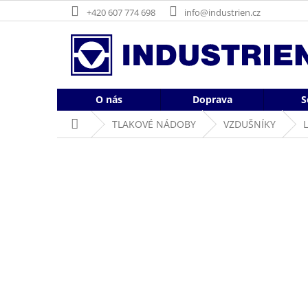
Přejít
+420 607 774 698
info@industrien.cz
na
obsah
O nás
Doprava
S
Domů
TLAKOVÉ NÁDOBY
VZDUŠNÍKY
L