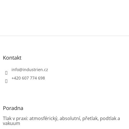
Z
á
p
a
Kontakt
t
í
info
@
industrien.cz
+420 607 774 698
Poradna
Tlak v praxi: atmosférický, absolutní, přetlak, podtlak a
vakuum