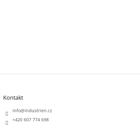
Z
á
p
a
Kontakt
t
í
info
@
industrien.cz
+420 607 774 698