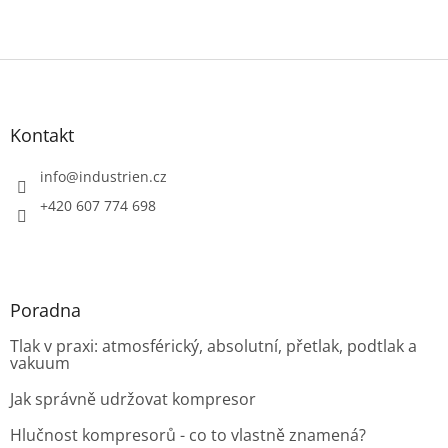
Z
á
p
a
Kontakt
t
í
info
@
industrien.cz
+420 607 774 698
Poradna
Tlak v praxi: atmosférický, absolutní, přetlak, podtlak a
vakuum
Jak správně udržovat kompresor
Hlučnost kompresorů - co to vlastně znamená?