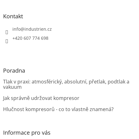
á
p
a
Kontakt
t
í
info
@
industrien.cz
+420 607 774 698
Poradna
Tlak v praxi: atmosférický, absolutní, přetlak, podtlak a
vakuum
Jak správně udržovat kompresor
Hlučnost kompresorů - co to vlastně znamená?
Informace pro vás